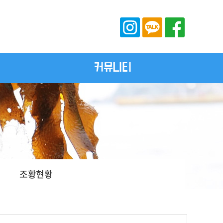
커뮤니티
조황현황