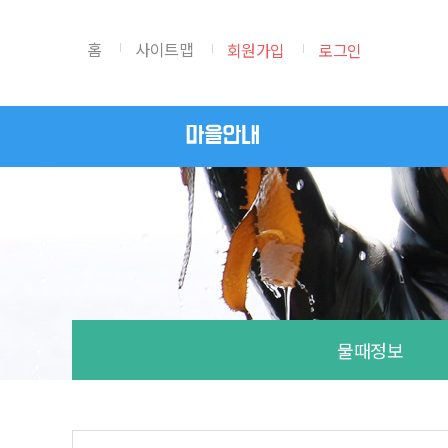
본문 바로가기
홈
사이트맵
회원가입
로그인
마을안내
물때정보