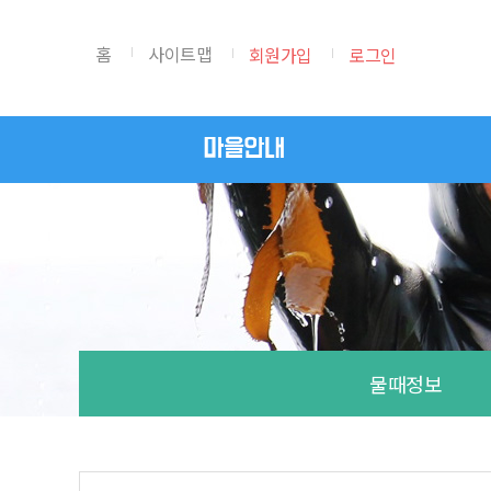
본문 바로가기
홈
사이트맵
회원가입
로그인
마을안내
물때정보