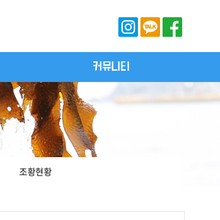
커뮤니티
조황현황